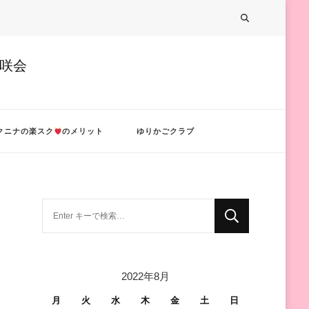
美咲会
クニナの楽スク
のメリット
ゆりかごクラブ
な
に
か
お
2022年8月
探
し
月
火
水
木
金
土
日