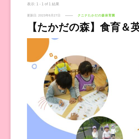
表示: 1 - 1 of 1 結果
更新日:
2023年6月27日
クニナたかだの森保育園
【たかだの森】食育＆