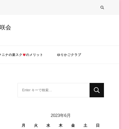
美咲会
クニナの楽スク
のメリット
ゆりかごクラブ
な
に
か
お
2023年6月
探
し
月
火
水
木
金
土
日