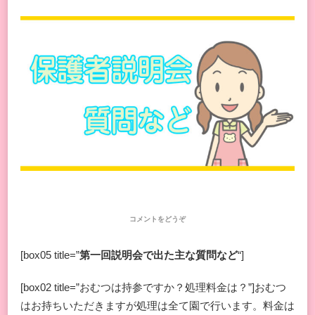
(保
コメントをどうぞ
護
者
[box05 title=”
第一回説明会で出た主な質問など
“]
説
明
会
[box02 title=”おむつは持参ですか？処理料金は？”]おむつ
で
の
はお持ちいただきますが処理は全て園で行います。料金は
主