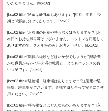
いただきません。[/box02]
な
質
問
[box02 title=”給食は離乳食もありますか”]初期、中期、後
な
期と3段階に分けてあります。[/box02]
ど)
[box02 title=”お布団の用意や持ち帰りはありますか？”]お
布団のお持ち帰り等はございません。コットンを用意して
ありますので、タオル等のみとお考え下さい。[/box02]
[box02 title=”職員の経験などはいかがでしょうか”]経験豊
かな職員から2～5年未満の職員と、とてもバランスの良
い状況です。[/box02]
[box02 title=”駐輪場、駐車場はありますか？”]送迎用の駐
輪場、駐車場がございます。皆様で譲り合って安全にご使
用ください。[/box02]
[box02 title=”持ち物などはどんなものがありますか？”]入