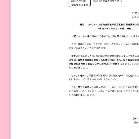
保
育
園
の
対
応
に
つ
い
て)