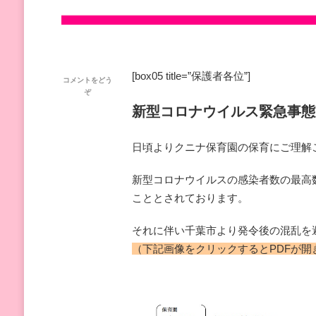
[box05 title=”保護者各位”]
コメントをどう
(新
ぞ
型
新型コロナウイルス緊急事態
コ
ロ
ナ
日頃よりクニナ保育園の保育にご理解
ウ
イ
ル
新型コロナウイルスの感染者数の最高
ス
こととされております。
緊
急
事
それに伴い千葉市より発令後の混乱を
態
（下記画像をクリックするとPDFが開
宣
言
発
令
後
の