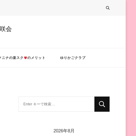
美咲会
クニナの楽スク
のメリット
ゆりかごクラブ
な
に
か
お
2026年8月
探