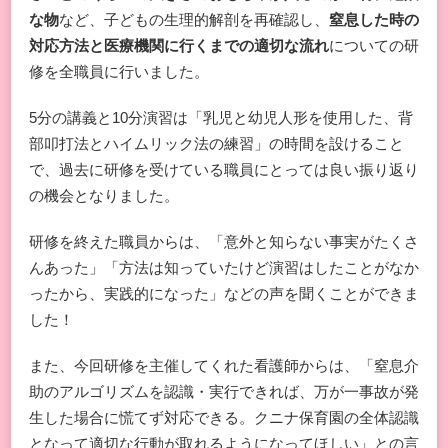
な物
など、子どもの生理的解剖を再確認し、
窒息した時の
対応方法と医療機関に行くまでの適切な流れ
についての研
修を全職員に行いました。
5分の講義と10分演習は「乳児と幼児人形を使用した、背
部叩打法とハイムリック法の練習」の時間を設けること
で、過去に研修を受けている職員にとっては良い振り返り
の機会となりました。
研修を終えた職員からは、「意外と知らない事実がたくさ
んあった」「方法は知っていたけど演習はしたことがなか
ったから、実践的になった」などの声を聞くことができま
した！
また、今回研修を主催してくれた看護師からは、「窒息介
助のアルゴリズムを認識・実行できれば、万が一事故が発
生した場合に慌てず対応できる。クニナ保育園の全体認識
となって適切な行動が取れるようになってほしい」との言