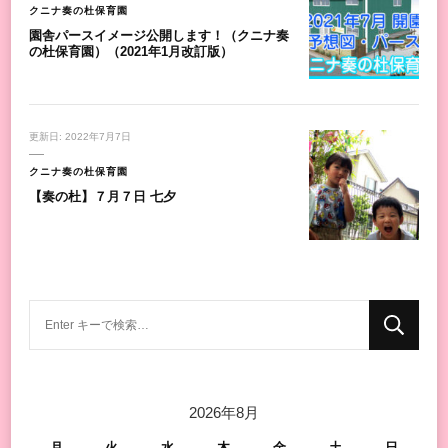
クニナ奏の杜保育園
園舎パースイメージ公開します！（クニナ奏
の杜保育園）（2021年1月改訂版）
更新日:
2022年7月7日
クニナ奏の杜保育園
【奏の杜】７月７日 七夕
な
に
か
お
2026年8月
探
し
月
火
水
木
金
土
日