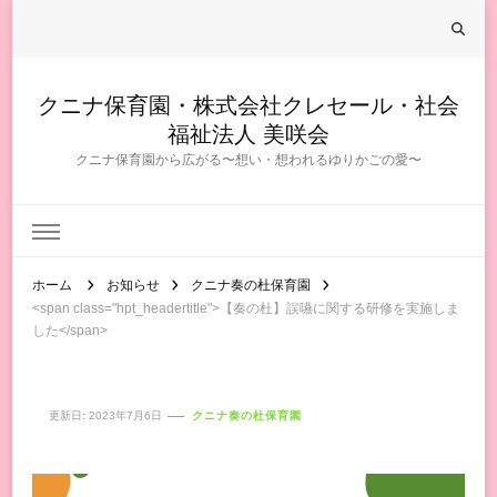
クニナ保育園・株式会社クレセール・社会
福祉法人 美咲会
クニナ保育園から広がる〜想い・想われるゆりかごの愛〜
ホーム
お知らせ
クニナ奏の杜保育園
<span class="hpt_headertitle">【奏の杜】誤嚥に関する研修を実施しま
した</span>
更新日:
2023年7月6日
クニナ奏の杜保育園