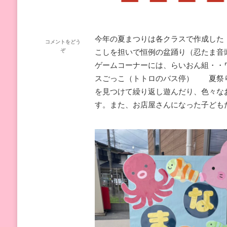
今年の夏まつりは各クラスで作成した
コメントをどう
(2024
ぞ
こしを担いで恒例の盆踊り（忍たま音
た
ゲームコーナーには、らいおん組・
か
だ
スごっこ（トトロのバス停） 夏祭り
の
を見つけて繰り返し遊んだり、色々な
森
夏
す。また、お店屋さんになった子ども
ま
つ
り)