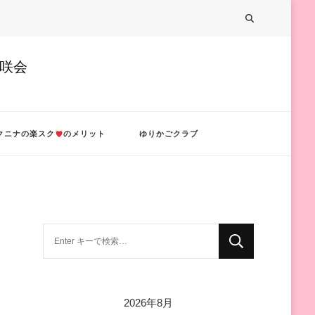
美咲会
クニナの楽スク
のメリット
ゆりかごクラブ
な
に
か
お
2026年8月
探